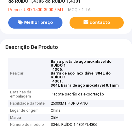
do RUÍDO 1,4306 do RUÍDO 1,4301
Preço：USD 1500-3000 / MT
MOQ：1 TA
Melhor preço
contacto
Descrição De Produto
Barra preta de aço inoxidável do
RUÍDO 1
,
,
4306
Realçar
Barra de aço inoxidável 304L do
RUÍDO 1
,
,
4301
304L barra de aço inoxidável 0.1mm
Detalhes da
Pacote padrão da exportação
embalagem
Habilidade da fonte
25000MT POR O ANO
Lugar de origem
China
Marca
OEM
Número do modelo
304/L RUÍDO 1.4301/1.4306