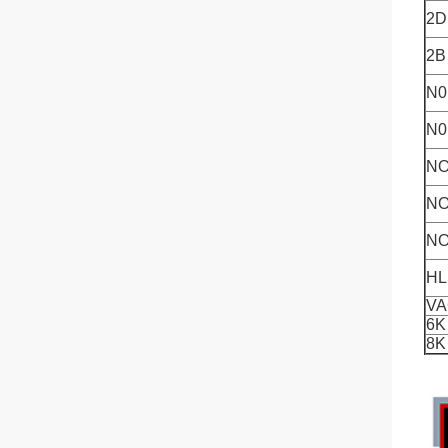
2D
2B
N0
N0
NO
NO
NO
HL
V
6K
8K