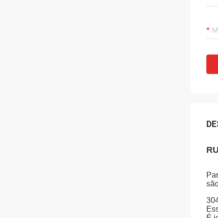
DE
RU
Par
são
304
Ess
É i