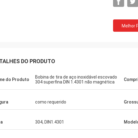
Melhor 
TALHES DO PRODUTO
Bobina de tira de aço inoxidável escovado
e do Produto
Compr
304 superfina DIN 1.4301 não magnética
gura
como requerido
Gross
ta
304, DIN1.4301
Model