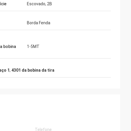
ície
Escovado, 2B
Borda Fenda
a bobina
1-5MT
aço 1
,
4301 da bobina da tira