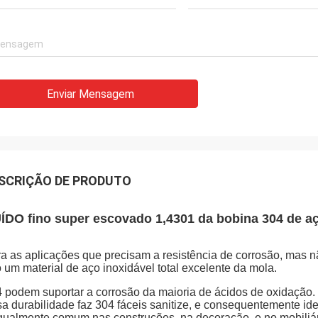
Enviar Mensagem
SCRIÇÃO DE PRODUTO
ÍDO fino super escovado 1,4301 da bobina 304 de aç
a as aplicações que precisam a resistência de corrosão, mas nã
 um material de aço inoxidável total excelente da mola.
 podem suportar a corrosão da maioria de ácidos de oxidação.
a durabilidade faz 304 fáceis sanitize, e consequentemente ide
gualmente comum nas construções, na decoração, e no mobiliári