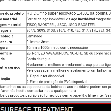
RUÍDO fino super escovado 1,4301 da bobina 3
me do produto
o material
Ferrite de aço inoxidável,
de aço inoxidável
magnétic
gem material
TISCO, BAOSTEEL, JISCO, LISCO, BAOSTEEL
tegoria
304/L, 309S, 310S, 316/L, 410, 420, 317, 317L, 321, 347
cnologia
Laminado
pessura
0.1mm a 3mm
rgura
10mm a 1000mm ou como necessário
erfície
2B, No.1, 2D, VAGABUNDOS, NO.4, HL, SB ou como nec
rda
Borda da régua
Nivelamento: melhore o nivelamento, esp. para artig
utro serviço
Pele-passagem: melhore o nivelamento, um brilho ma
1.
Papel inter disponível
oteção
2. Filme de proteção do PVC disponível
tamanhos ou as espessuras da bobina de aço inoxidável podem ser pe
 favor não hesite contactar-nos a qualquer hora.
os os produtos padrão são fornecidos sem o papel & o filme inter. Se 