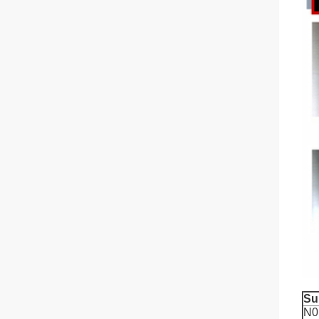
Su
N0