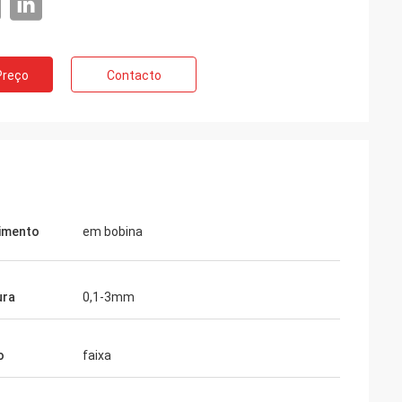
Preço
Contacto
imento
em bobina
ura
0,1-3mm
o
faixa