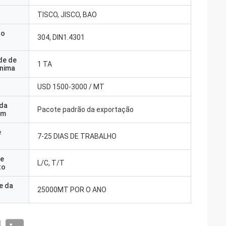
TISCO, JISCO, BAO
do
304, DIN1.4301
de de
1 TA
nima
USD 1500-3000 / MT
 da
Pacote padrão da exportação
em
e
7-25 DIAS DE TRABALHO
e
L/C, T/T
to
e da
25000MT POR O ANO