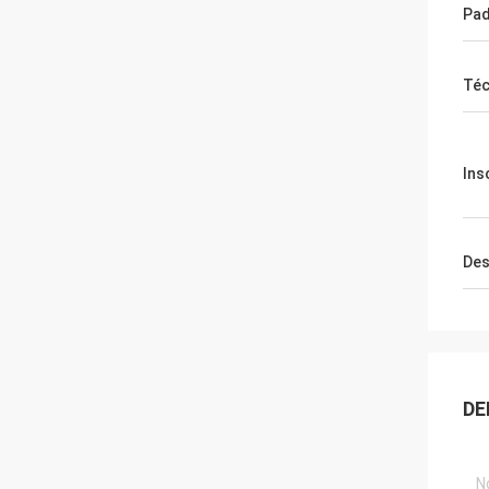
Pa
Téc
Ins
Des
DE