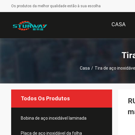
Os produtos da melhor qualidade estão à sua escolha
CASA
Tir
Casa
/
Tira de aço inoxidáv
Todos Os Produtos
RU
m
Bobina de aço inoxidável laminada
Placa de aço inoxidável da folha