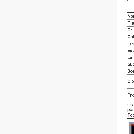
No
Tip
Ori
Ca
Te
Es
La
Sup
Bo
O o
Pr
Os 
por
Tod