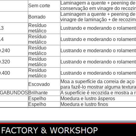
Laminagem a quente + peening de 
Sem corte
conservação em vinagre do recozi
Laminagem a quente + peening de 
Borrado
vinagre de laminação + de recozi
Resíduo
.3
Lustrando e moderando o rolament
metálico
Resíduo
.4
Lustrando e moderando o rolament
metálico
Resíduo
.240
Lustrando e moderando o rolament
metálico
Resíduo
.320
Lustrando e moderando o rolament
metálico
Resíduo
.400
Lustrando e moderando o rolament
metálico
Moa a superfície da correia de a
Escovado
para fazê-lo mostrar alguma textura
AGABUNDOS
Brilhante
A superfície é recozida e mostra a r
Espelho
Moedura e lustro ásperos
Espelho
Moedura e lustro finos