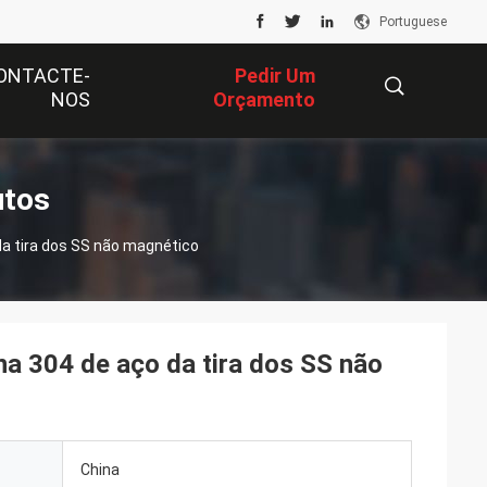
Portuguese
ONTACTE-
Pedir Um
NOS
Orçamento
描
utos
da tira dos SS não magnético
述
a 304 de aço da tira dos SS não
China