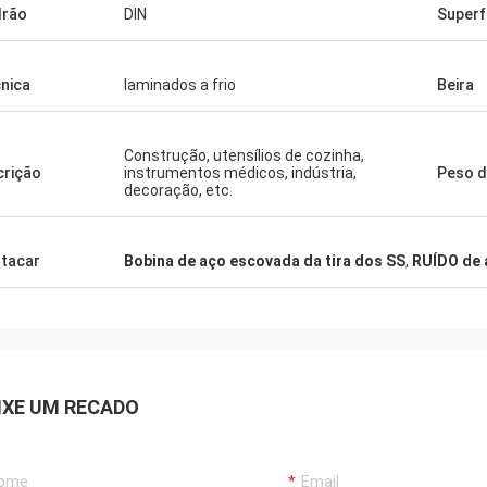
drão
DIN
Superf
nica
laminados a frio
Beira
Construção, utensílios de cozinha,
crição
instrumentos médicos, indústria,
Peso d
decoração, etc.
tacar
Bobina de aço escovada da tira dos SS
,
RUÍDO de 
IXE UM RECADO