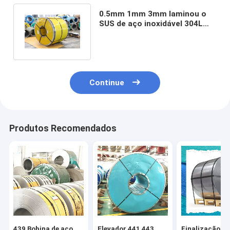
0.5mm 1mm 3mm laminou o
SUS de aço inoxidável 304L
316L do rolo JIS da bobina
Continue
Produtos Recomendados
439 Bobina de aço
Elevador 441 443
Finalização de