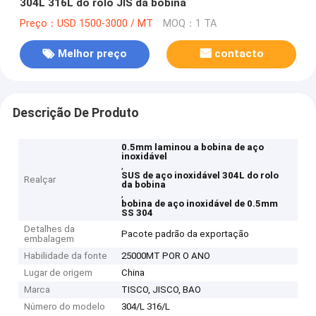
304L 316L do rolo JIS da bobina
Preço：USD 1500-3000 / MT
MOQ：1 TA
Melhor preço
contacto
Descrição De Produto
0.5mm laminou a bobina de aço
inoxidável
,
SUS de aço inoxidável 304L do rolo
Realçar
da bobina
,
bobina de aço inoxidável de 0.5mm
SS 304
Detalhes da
Pacote padrão da exportação
embalagem
Habilidade da fonte
25000MT POR O ANO
Lugar de origem
China
Marca
TISCO, JISCO, BAO
Número do modelo
304/L 316/L