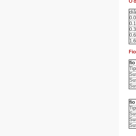
O d
diâ
0.
0.
0.
0.
1.
Fio
fi
Ti
Su
Su
Su
fi
Ti
Su
Su
Su