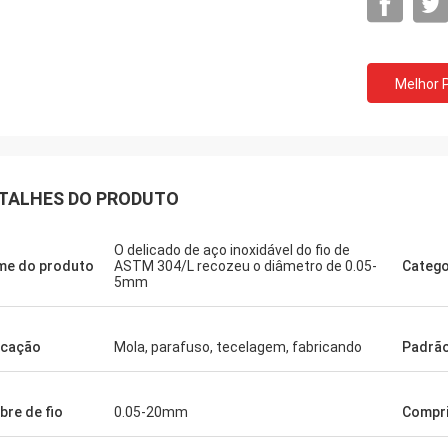
Melhor 
TALHES DO PRODUTO
O delicado de aço inoxidável do fio de
e do produto
ASTM 304/L recozeu o diâmetro de 0.05-
Catego
5mm
icação
Mola, parafuso, tecelagem, fabricando
Padrã
ibre de fio
0.05-20mm
Compr