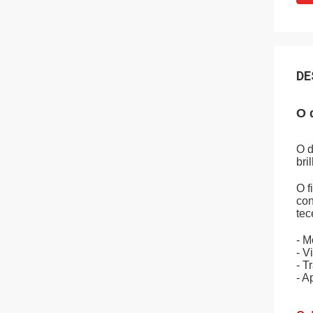
DE
O 
O d
bri
O f
con
tec
- M
- V
- T
- A