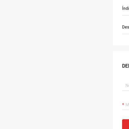
Índ
Des
DE