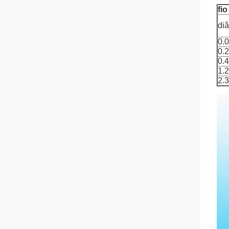
fi
diâ
0.
0.
0.
1.
2.