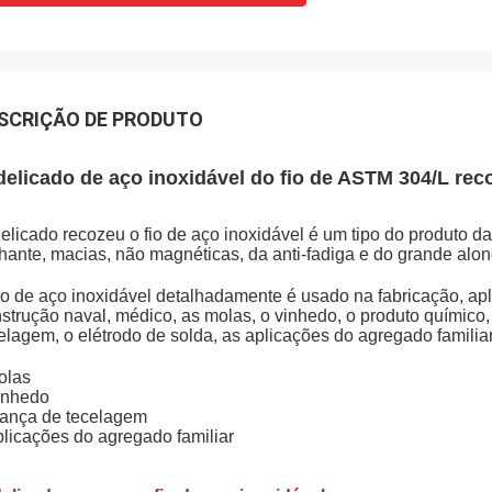
SCRIÇÃO DE PRODUTO
delicado de aço inoxidável do fio de ASTM 304/L re
elicado recozeu o fio de aço inoxidável é um tipo do produto da
lhante, macias, não magnéticas, da anti-fadiga e do grande alo
io de aço inoxidável detalhadamente é usado na fabricação, ap
strução naval, médico, as molas, o vinhedo, o produto químico,
elagem, o elétrodo de solda, as aplicações do agregado familiar,
olas
inhedo
rança de tecelagem
plicações do agregado familiar