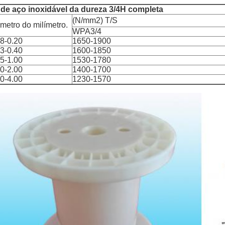
o de aço inoxidável da dureza 3/4H completa
(N/mm2) T/S
metro do milímetro.
WPA3/4
08-0.20
1650-1900
23-0.40
1600-1850
45-1.00
1530-1780
20-2.00
1400-1700
30-4.00
1230-1570