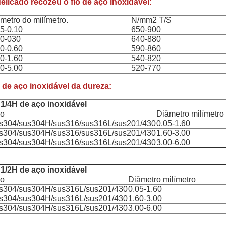
elicado recozeu o fio de aço inoxidável:
metro do milímetro.
N/mm2 T/S
05-0.10
650-900
10-030
640-880
30-0.60
590-860
60-1.60
540-820
60-5.00
520-770
 de aço inoxidável da dureza:
o 1/4H de aço inoxidável
po
Diâmetro milímetro
s304/sus304H/sus316/sus316L/sus201/430
0.05-1.60
s304/sus304H/sus316/sus316L/sus201/430
1.60-3.00
s304/sus304H/sus316/sus316L/sus201/430
3.00-6.00
o 1/2H de aço inoxidável
po
Diâmetro milímetro
s304/sus304H/sus316L/sus201/430
0.05-1.60
s304/sus304H/sus316L/sus201/430
1.60-3.00
s304/sus304H/sus316L/sus201/430
3.00-6.00