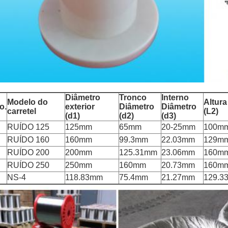
Diâmetro
Tronco
Interno
Modelo do
Altura
o.
exterior
Diâmetro
Diâmetro
carretel
(L2)
(d1)
(d2)
(d3)
RUÍDO 125
125mm
65mm
20-25mm
100m
RUÍDO 160
160mm
99.3mm
22.03mm
129m
RUÍDO 200
200mm
125.31mm
23.06mm
160m
RUÍDO 250
250mm
160mm
20.73mm
160m
NS-4
118.83mm
75.4mm
21.27mm
129.3