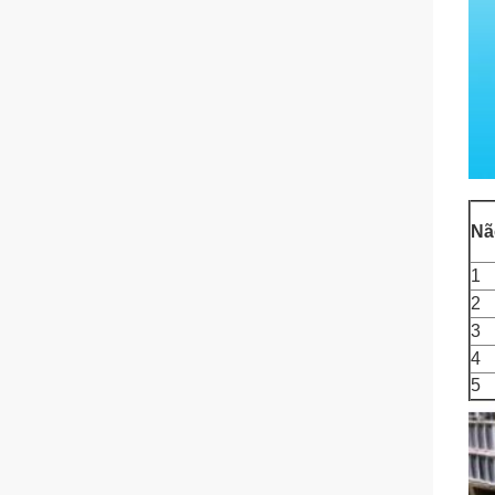
Nã
1
2
3
4
5