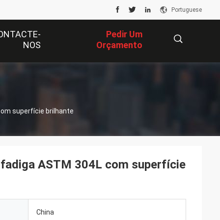
Portuguese
ONTACTE-
Pedir Um
NOS
Orçamento
描
om superfície brilhante
述
a fadiga ASTM 304L com superfície
China