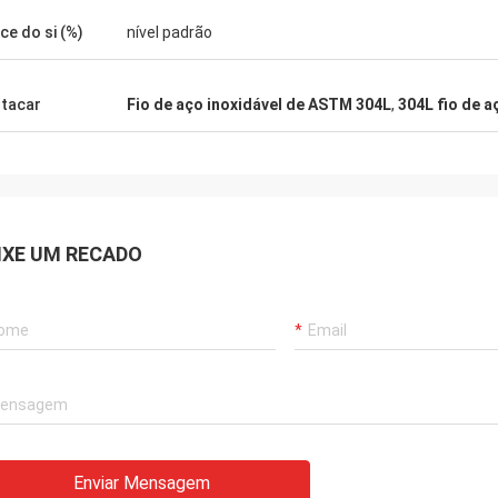
ice do si (%)
nível padrão
tacar
Fio de aço inoxidável de ASTM 304L
,
304L fio de 
IXE UM RECADO
Enviar Mensagem