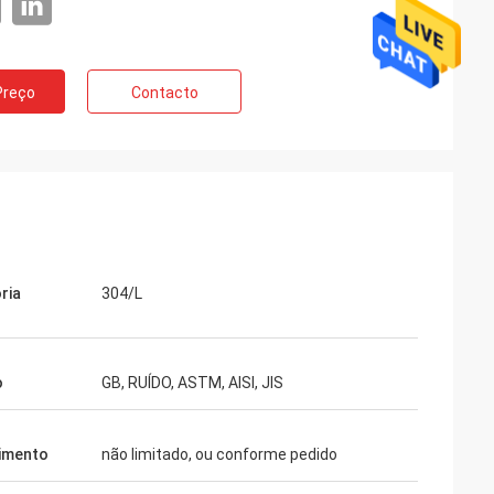
Preço
Contacto
ria
304/L
o
GB, RUÍDO, ASTM, AISI, JIS
imento
não limitado, ou conforme pedido