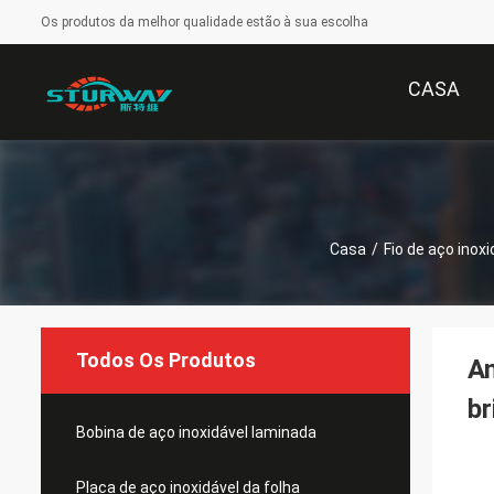
Os produtos da melhor qualidade estão à sua escolha
CASA
Casa
/
Fio de aço inoxi
Todos Os Produtos
An
br
Bobina de aço inoxidável laminada
Placa de aço inoxidável da folha