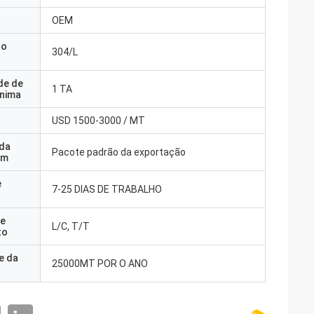
OEM
do
304/L
de de
1 TA
nima
USD 1500-3000 / MT
 da
Pacote padrão da exportação
em
e
7-25 DIAS DE TRABALHO
e
L/C, T/T
to
e da
25000MT POR O ANO