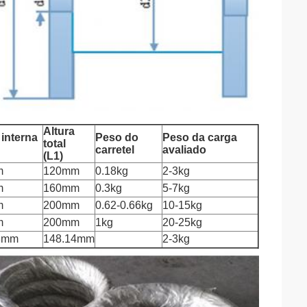
Altura
 interna
Peso do
Peso da carga
total
carretel
avaliado
(L1)
m
120mm
0.18kg
2-3kg
m
160mm
0.3kg
5-7kg
m
200mm
0.62-0.66kg
10-15kg
m
200mm
1kg
20-25kg
3mm
148.14mm
2-3kg